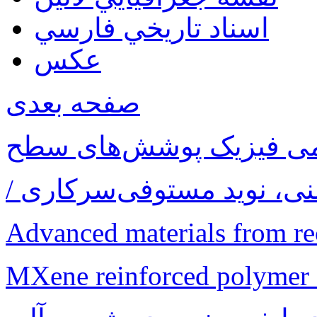
اسناد تاريخي فارسي
عکس
صفحه بعدی
ی فیزیک پوشش‌های سطح
Advanced materials from re
MXene reinforced polymer 